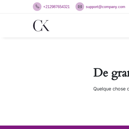
Skip
+212987654321
support@company.com
to
content
De gran
Quelque chose d’